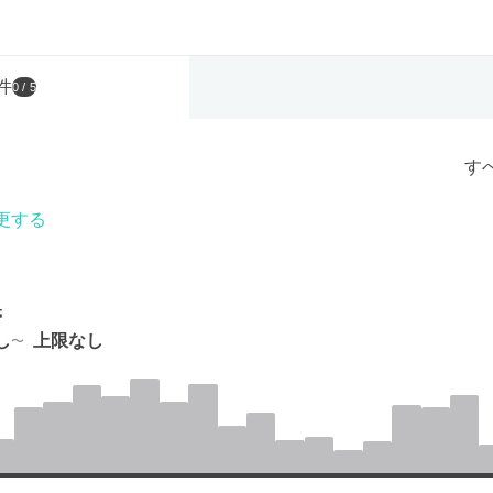
件
0
/ 5
す
更する
帯
し
上限なし