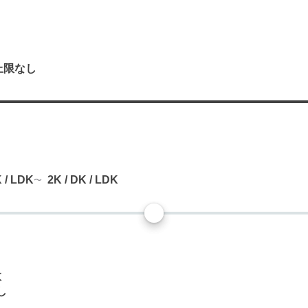
上限なし
り
K / LDK
2K / DK / LDK
数
し