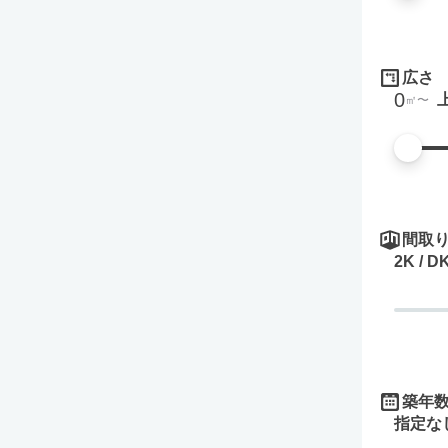
広さ
0
㎡
間取
2K / D
築年
指定な