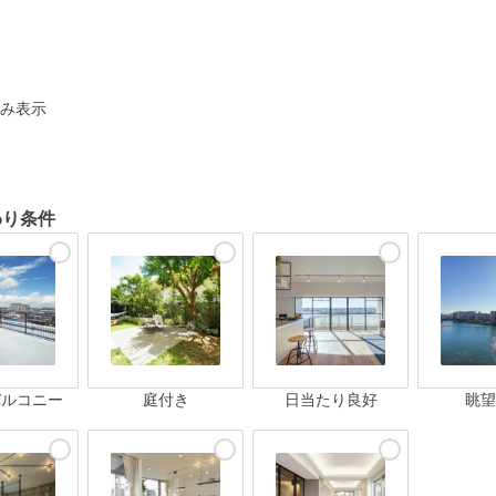
ト
み表示
わり条件
バルコニー
庭付き
日当たり良好
眺望