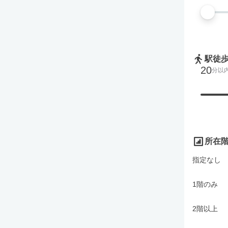
駅徒
20
分以
所在
指定なし
1階のみ
2階以上