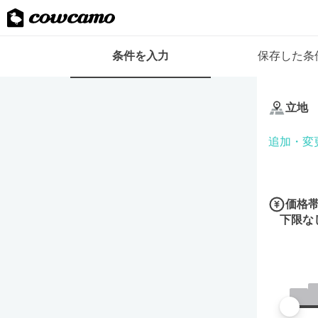
検
条件を入力
保存した条
索
条
条
件
件
フ
立地
を
ォ
入
ー
追加・変
力
ム
価格
下限な