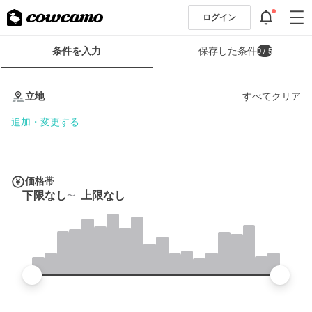
ログイン
検
条件を入力
保存した条件
0
/ 5
索
条
条
件
件
立地
すべてクリア
フ
を
ォ
入
追加・変更する
ー
力
ム
価格帯
下限なし
上限なし