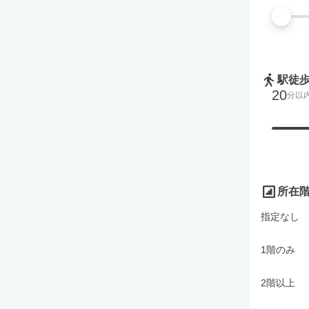
駅徒
20
分以
所在
指定なし
1階のみ
2階以上