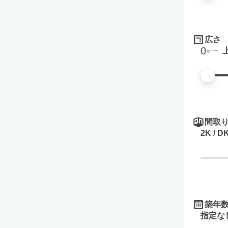
広さ
0
㎡
間取
2K / D
築年
指定な