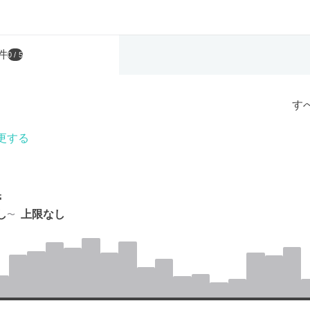
件
0
/ 5
す
更する
帯
し
上限なし