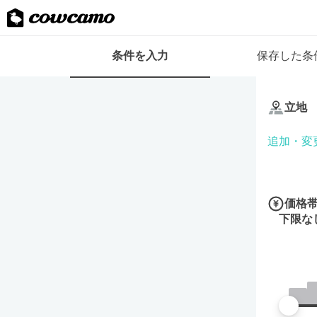
検
条件を入力
保存した条
索
条
条
件
件
フ
立地
を
ォ
入
ー
追加・変
力
ム
価格
下限な