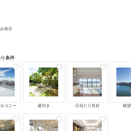
ト
み表示
わり条件
バルコニー
庭付き
日当たり良好
眺望