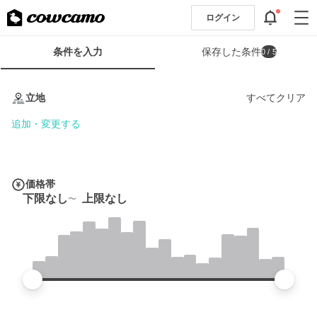
ログイン
検
条件を入力
保存した条件
0
/ 5
索
条
条
件
件
立地
すべてクリア
フ
を
ォ
入
追加・変更する
ー
力
ム
価格帯
下限なし
上限なし