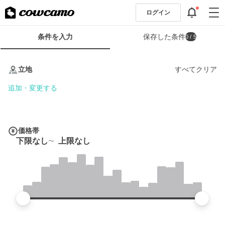
ログイン
検
条件を入力
保存した条件
0
/ 5
索
条
条
件
件
立地
すべてクリア
フ
を
ォ
入
追加・変更する
ー
力
ム
価格帯
下限なし
上限なし