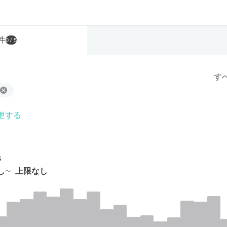
件
0
/ 5
す
更する
帯
し
上限なし