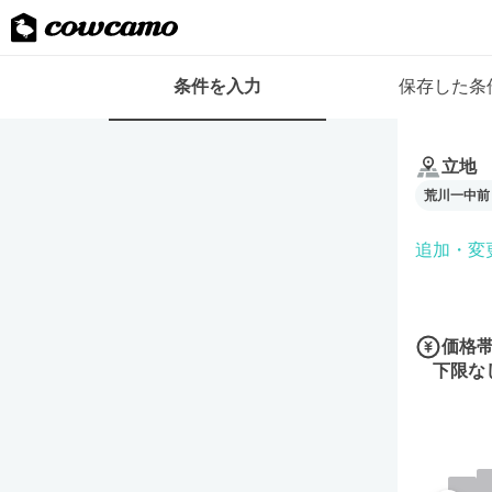
検
条件を入力
保存した条
索
条
条
件
件
フ
立地
を
ォ
荒川一中前
入
ー
力
ム
追加・変
価格
下限な