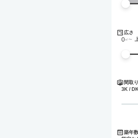
広さ
0
㎡
間取
3K / D
築年