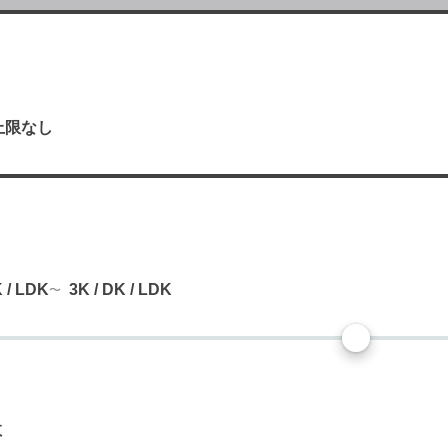
上限なし
り
K / LDK
3K / DK / LDK
数