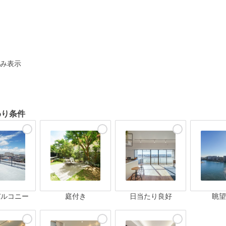
ト
み表示
わり条件
バルコニー
庭付き
日当たり良好
眺望