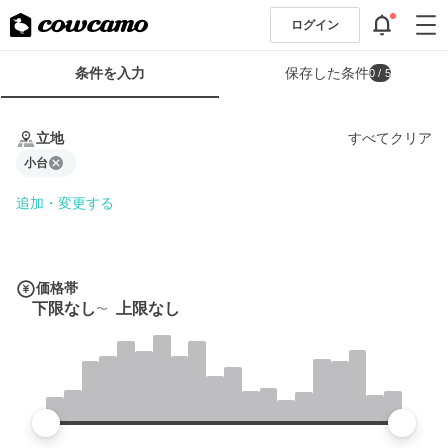
ログイン
検
条件を入力
保存した条件
0
/ 5
索
条
条
件
件
立地
すべてクリア
フ
を
ォ
小台
入
ー
力
追加・変更する
ム
価格帯
下限なし
上限なし