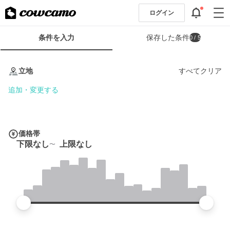
ログイン
検
条件を入力
保存した条件
0
/ 5
索
条
条
件
件
立地
すべてクリア
フ
を
ォ
入
追加・変更する
ー
力
ム
価格帯
下限なし
上限なし