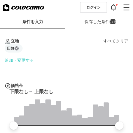
ログイン
検
条件を入力
保存した条件
0
/ 5
索
条
条
件
件
立地
すべてクリア
フ
を
ォ
田無
入
ー
力
追加・変更する
ム
価格帯
下限なし
上限なし