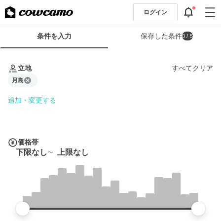
ログイン
検
条件を入力
保存した条件
0
/ 5
索
条
条
件
件
立地
すべてクリア
フ
を
ォ
月島
入
ー
力
追加・変更する
ム
価格帯
下限なし
上限なし