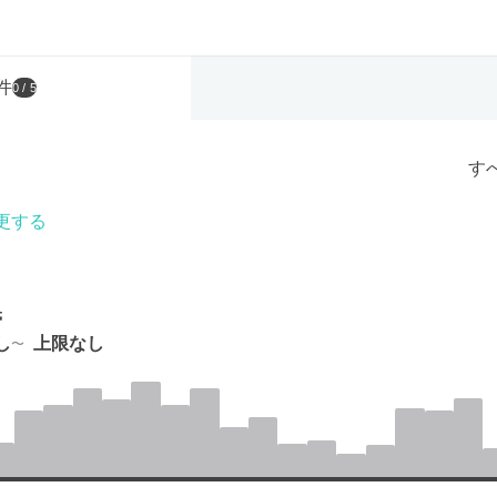
件
0
/ 5
す
更する
帯
し
上限なし