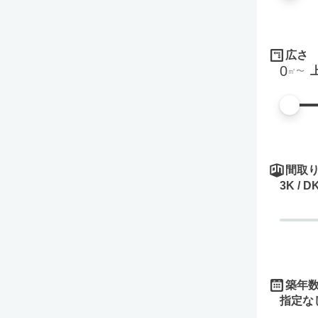
広さ
0
㎡
間取
3K / D
築年
指定な