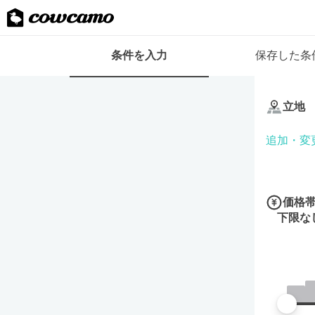
検
条件を入力
保存した条
索
条
条
件
件
フ
立地
を
ォ
入
ー
追加・変
力
ム
価格
下限な