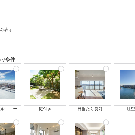
ト
み表示
わり条件
バルコニー
庭付き
日当たり良好
眺望