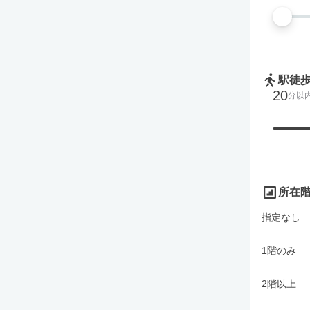
駅徒
20
分以
所在
指定なし
1階のみ
2階以上