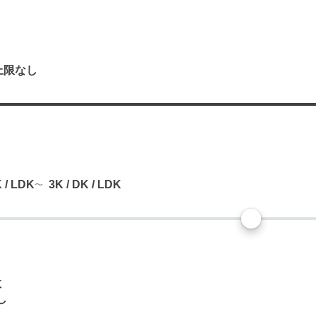
上限なし
り
K / LDK
3K / DK / LDK
数
し