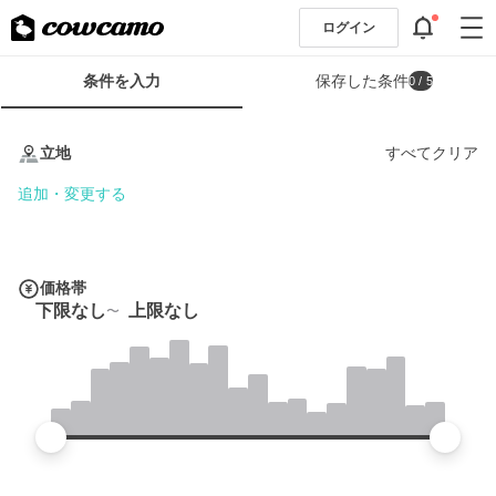
ログイン
検
条件を入力
保存した条件
0
/ 5
索
条
条
件
件
立地
すべてクリア
フ
を
ォ
入
追加・変更する
ー
力
ム
価格帯
下限なし
上限なし