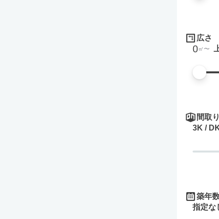
広さ
0
㎡
間取
3K / D
築年
指定な