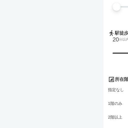
駅徒
20
分以
所在
指定なし
1階のみ
2階以上