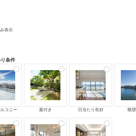
ト
み表示
わり条件
バルコニー
庭付き
日当たり良好
眺望