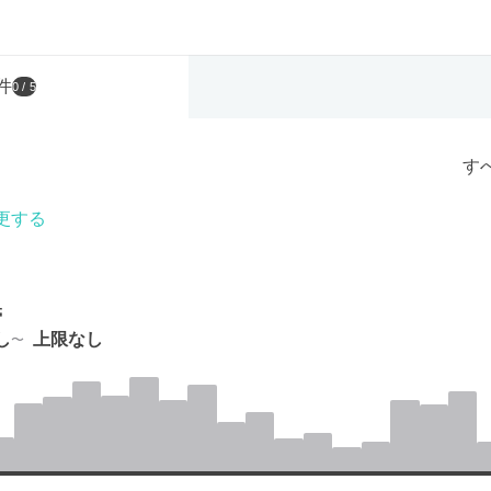
件
0
/ 5
す
更する
帯
し
上限なし