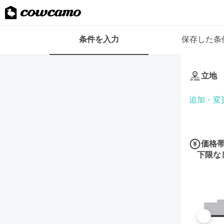
検
条件を入力
保存した条
索
条
条
件
件
フ
立地
を
ォ
入
ー
追加・変
力
ム
価格
下限な