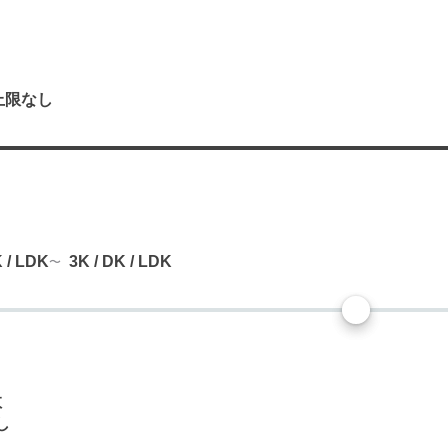
上限なし
り
K / LDK
3K / DK / LDK
数
し