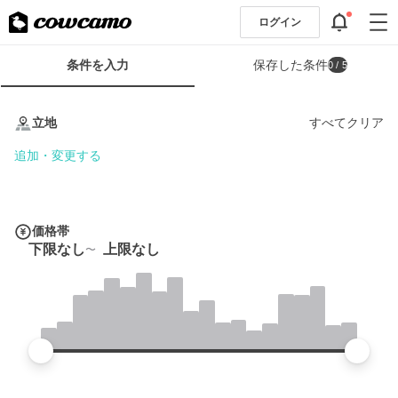
ログイン
検
条件を入力
保存した条件
0
/ 5
索
条
条
件
件
立地
すべてクリア
フ
を
ォ
入
追加・変更する
ー
力
ム
価格帯
下限なし
上限なし