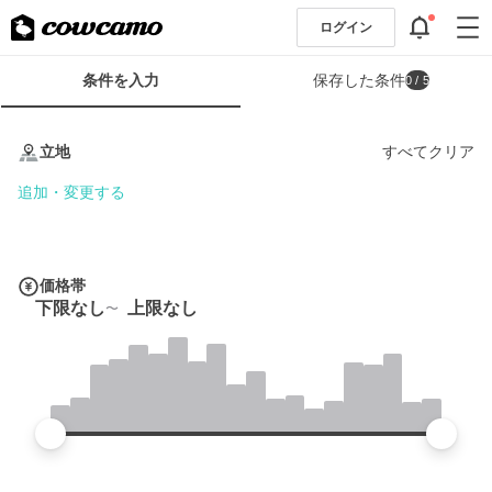
ログイン
検
条件を入力
保存した条件
0
/ 5
索
条
条
件
件
立地
すべてクリア
フ
を
ォ
入
追加・変更する
ー
力
ム
価格帯
下限なし
上限なし