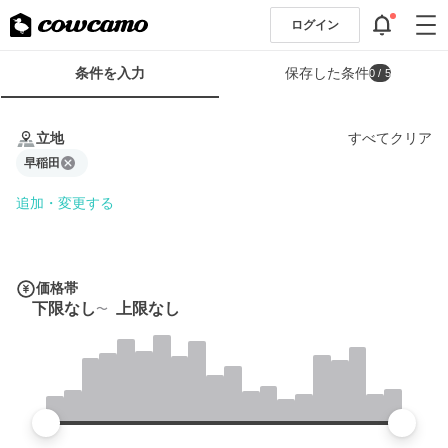
ログイン
検
条件を入力
保存した条件
0
/ 5
索
条
条
件
件
立地
すべてクリア
フ
を
ォ
早稲田
入
ー
力
追加・変更する
ム
価格帯
下限なし
上限なし