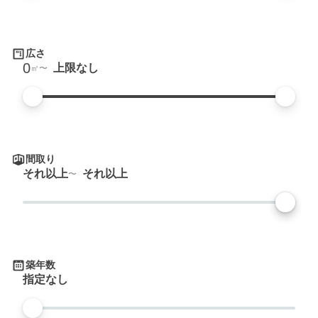
広さ
0
上限なし
㎡
間取り
それ以上
それ以上
築年数
指定なし