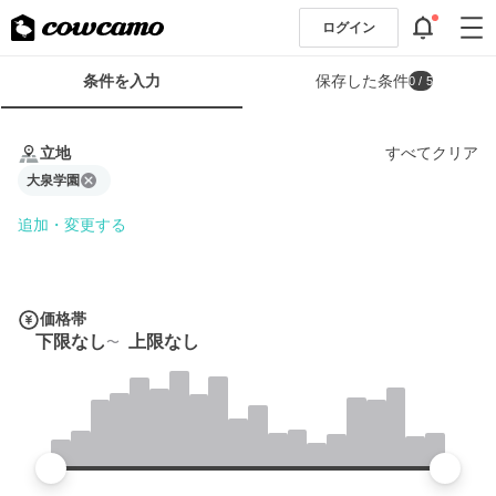
ログイン
検
条件を入力
保存した条件
0
/ 5
索
条
条
件
件
立地
すべてクリア
フ
を
ォ
大泉学園
入
ー
力
追加・変更する
ム
価格帯
下限なし
上限なし