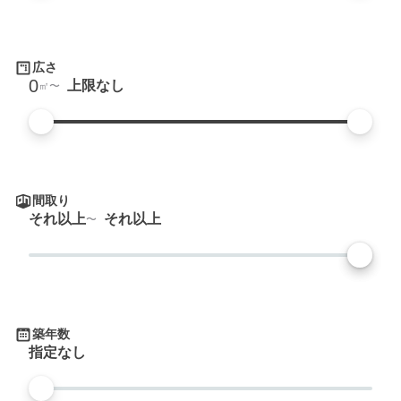
広さ
0
上限なし
㎡
間取り
それ以上
それ以上
築年数
指定なし