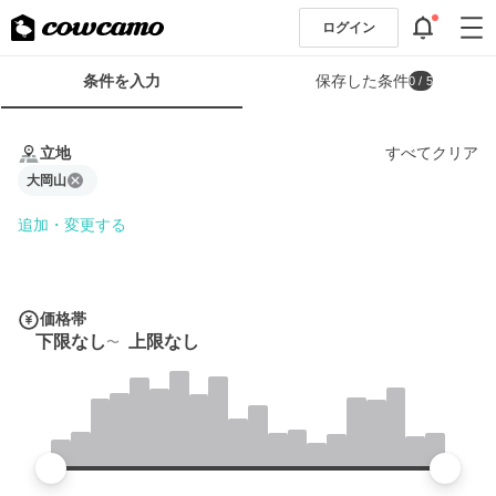
ログイン
検
条件を入力
保存した条件
0
/ 5
索
条
条
件
件
立地
すべてクリア
フ
を
ォ
大岡山
入
ー
力
追加・変更する
ム
価格帯
下限なし
上限なし