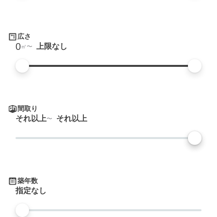
広さ
0
上限なし
㎡
間取り
それ以上
それ以上
築年数
指定なし