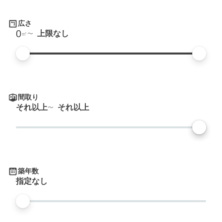
広さ
0
上限なし
㎡
間取り
それ以上
それ以上
築年数
指定なし