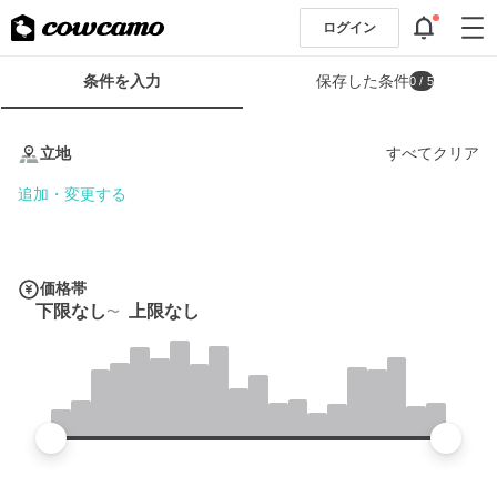
ログイン
検
条件を入力
保存した条件
0
/ 5
索
条
条
件
件
立地
すべてクリア
フ
を
ォ
入
追加・変更する
ー
力
ム
価格帯
下限なし
上限なし