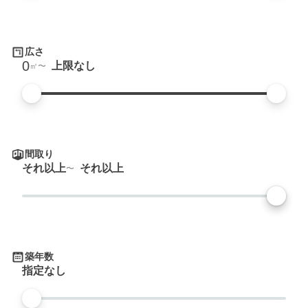
広さ
0
上限なし
㎡
間取り
それ以上
それ以上
築年数
指定なし