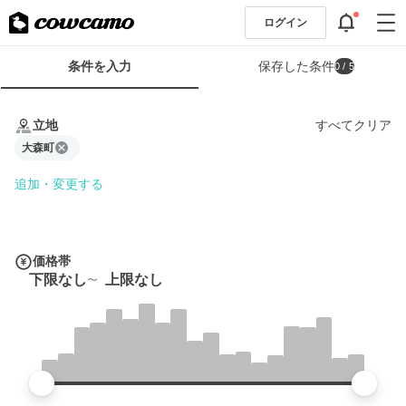
ログイン
検
条件を入力
保存した条件
0
/ 5
索
条
条
件
件
立地
すべてクリア
フ
を
ォ
大森町
入
ー
力
追加・変更する
ム
価格帯
下限なし
上限なし