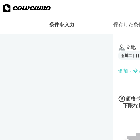
検
条件を入力
保存した条
索
条
条
件
件
フ
立地
を
ォ
荒川二丁目
入
ー
力
ム
追加・変
価格
下限な