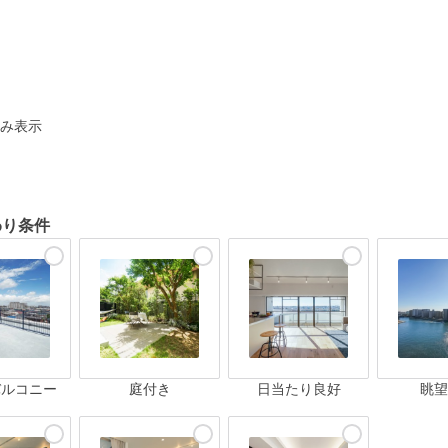
ト
み表示
わり条件
バルコニー
庭付き
日当たり良好
眺望