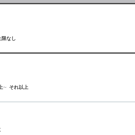
上限なし
り
上
それ以上
数