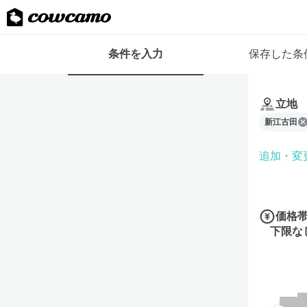
検
条件を入力
保存した条
索
条
条
件
件
フ
立地
を
ォ
新江古田
入
ー
力
ム
追加・変
価格
下限な