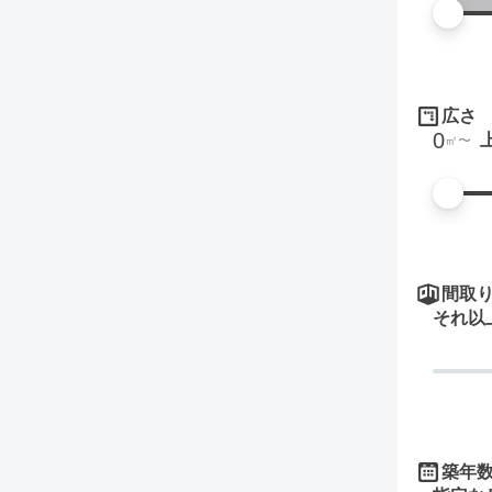
広さ
0
㎡
間取
それ以
築年