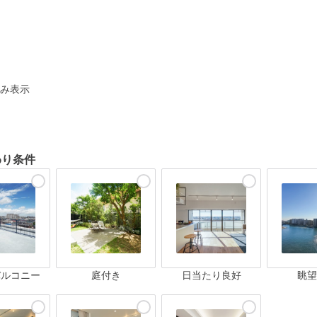
ト
み表示
わり条件
バルコニー
庭付き
日当たり良好
眺望