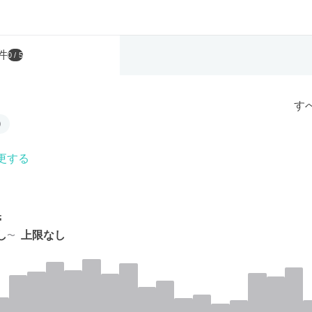
件
0
/ 5
す
更する
帯
し
上限なし