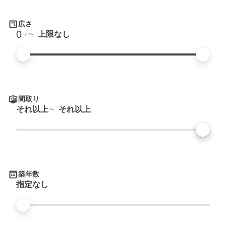
広さ
0
上限なし
㎡
間取り
それ以上
それ以上
築年数
指定なし