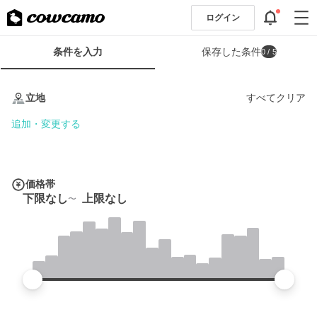
ログイン
検
条件を入力
保存した条件
0
/ 5
索
条
条
件
件
立地
すべてクリア
フ
を
ォ
入
追加・変更する
ー
力
ム
価格帯
下限なし
上限なし