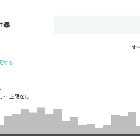
件
0
/ 5
す
更する
帯
し
上限なし