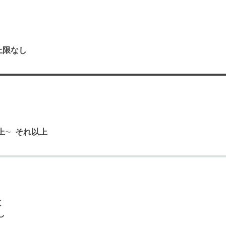
上限なし
り
上
それ以上
数
し