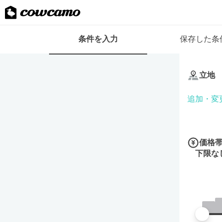
検
条件を入力
保存した条
索
条
条
件
件
フ
立地
を
ォ
入
ー
追加・変
力
ム
価格
下限な