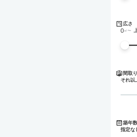
広さ
0
㎡
間取
それ以
築年
指定な