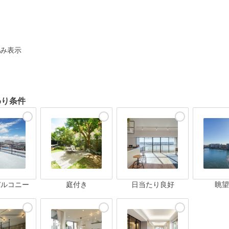
ト
み表示
わり条件
バルコニー
庭付き
日当たり良好
眺望