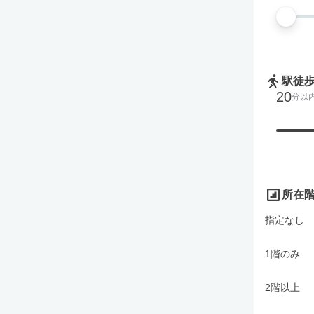
駅徒
20
分以
所在
指定なし
1階のみ
2階以上