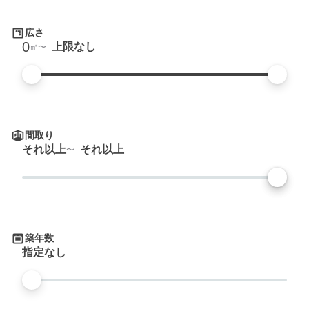
広さ
0
上限なし
㎡
間取り
それ以上
それ以上
築年数
指定なし