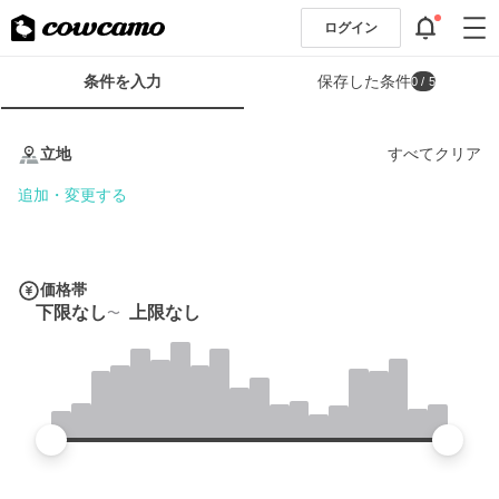
ログイン
検
条件を入力
保存した条件
0
/ 5
索
条
条
件
件
立地
すべてクリア
フ
を
ォ
入
追加・変更する
ー
力
ム
価格帯
下限なし
上限なし