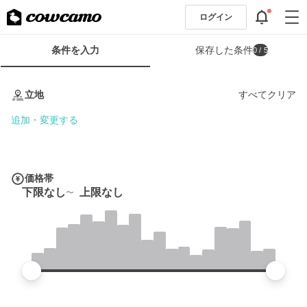
ログイン
検
条件を入力
保存した条件
0
/ 5
索
条
条
件
件
立地
すべてクリア
フ
を
ォ
入
追加・変更する
ー
力
ム
価格帯
下限なし
上限なし