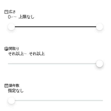
広さ
0
上限なし
㎡
間取り
それ以上
それ以上
築年数
指定なし