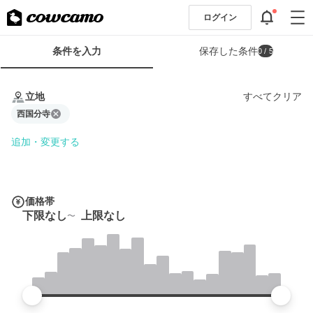
ログイン
検
条件を入力
保存した条件
0
/ 5
索
条
条
件
件
立地
すべてクリア
フ
を
ォ
西国分寺
入
ー
力
追加・変更する
ム
価格帯
下限なし
上限なし