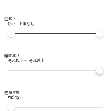
広さ
0
上限なし
㎡
間取り
それ以上
それ以上
築年数
指定なし