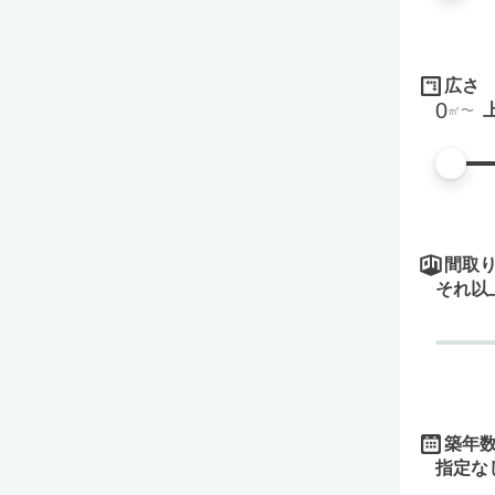
広さ
0
㎡
間取
それ以
築年
指定な