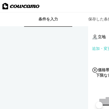
検
条件を入力
保存した条
索
条
条
件
件
フ
立地
を
ォ
入
ー
追加・変
力
ム
価格
下限な