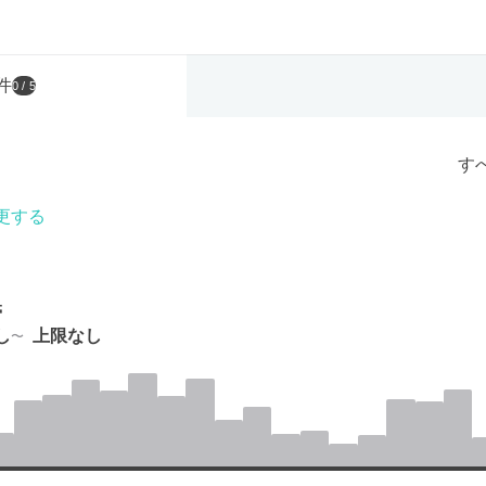
件
0
/ 5
す
更する
帯
し
上限なし