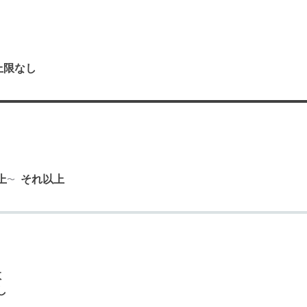
上限なし
り
上
それ以上
数
し