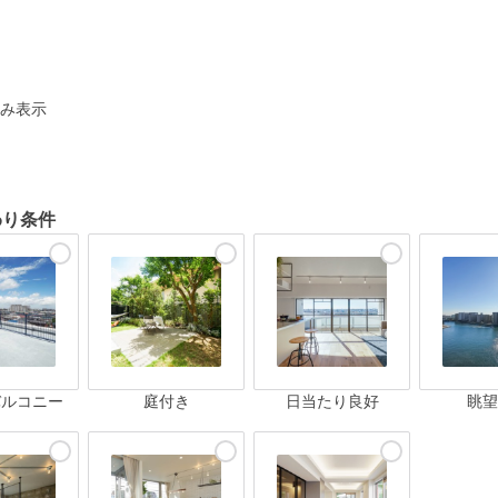
ト
み表示
わり条件
バルコニー
庭付き
日当たり良好
眺望