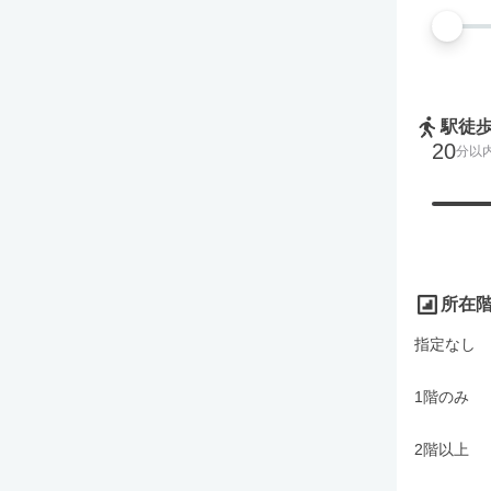
駅徒
20
分以
所在
指定なし
1階のみ
2階以上