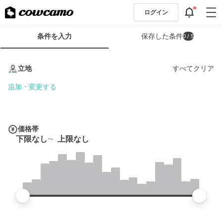
ログイン
検
条件を入力
保存した条件
0
/ 5
索
条
条
件
件
立地
すべてクリア
フ
を
ォ
入
追加・変更する
ー
力
ム
価格帯
下限なし
上限なし