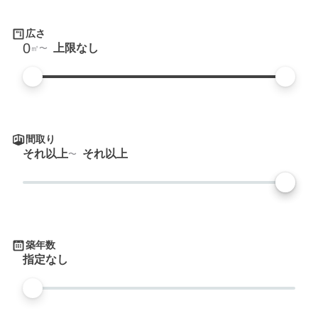
広さ
0
上限なし
㎡
間取り
それ以上
それ以上
築年数
指定なし