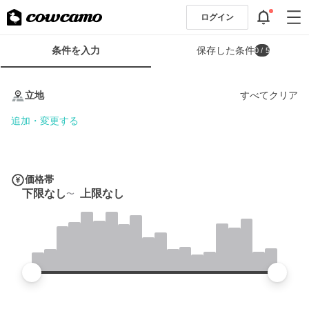
ログイン
検
条件を入力
保存した条件
0
/ 5
索
条
条
件
件
立地
すべてクリア
フ
を
ォ
入
追加・変更する
ー
力
ム
価格帯
下限なし
上限なし