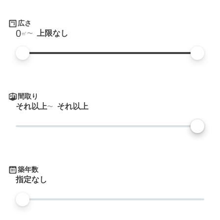
広さ
0
上限なし
㎡
間取り
それ以上
それ以上
築年数
指定なし