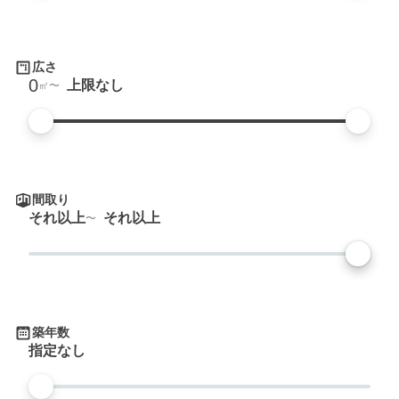
広さ
0
上限なし
㎡
間取り
それ以上
それ以上
築年数
指定なし