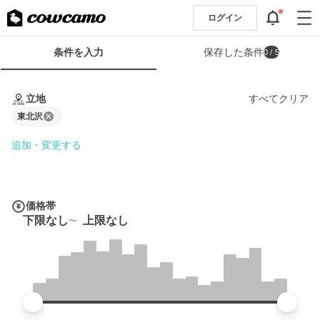
ログイン
検
条件を入力
保存した条件
0
/ 5
索
条
条
件
件
立地
すべてクリア
フ
を
ォ
東北沢
入
ー
力
追加・変更する
ム
価格帯
下限なし
上限なし