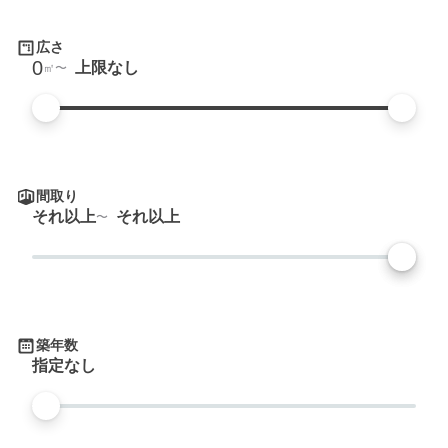
広さ
0
上限なし
㎡
間取り
それ以上
それ以上
築年数
指定なし