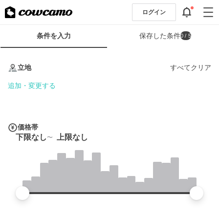
ログイン
検
条件を入力
保存した条件
0
/ 5
索
条
条
件
件
立地
すべてクリア
フ
を
ォ
入
追加・変更する
ー
力
ム
価格帯
下限なし
上限なし