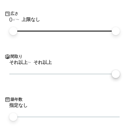
広さ
0
上限なし
㎡
間取り
それ以上
それ以上
築年数
指定なし