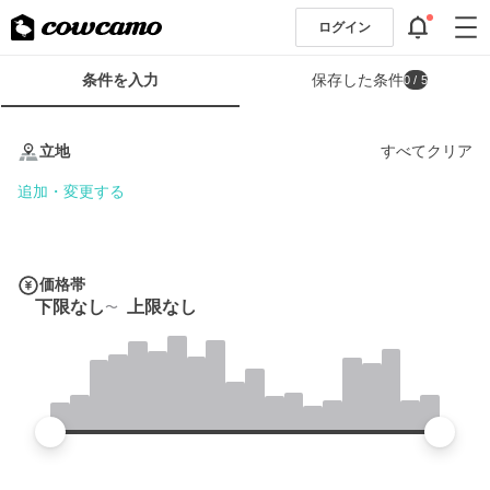
ログイン
検
条件を入力
保存した条件
0
/ 5
索
条
条
件
件
立地
すべてクリア
フ
を
ォ
入
追加・変更する
ー
力
ム
価格帯
下限なし
上限なし