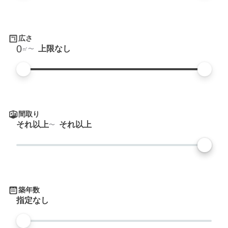
広さ
0
上限なし
㎡
間取り
それ以上
それ以上
築年数
指定なし