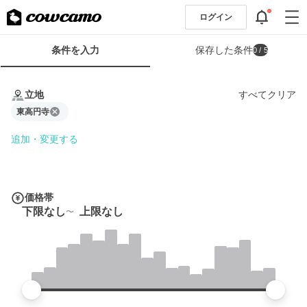
ログイン
検
条件を入力
保存した条件
0
/ 5
索
条
条
件
件
立地
すべてクリア
フ
を
ォ
東高円寺
入
ー
力
追加・変更する
ム
価格帯
下限なし
上限なし