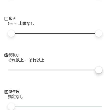
広さ
0
上限なし
㎡
間取り
それ以上
それ以上
築年数
指定なし