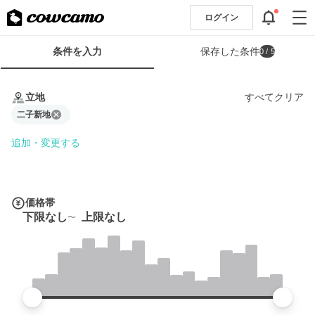
ログイン
検
条件を入力
保存した条件
0
/ 5
索
条
条
件
件
立地
すべてクリア
フ
を
ォ
二子新地
入
ー
力
追加・変更する
ム
価格帯
下限なし
上限なし