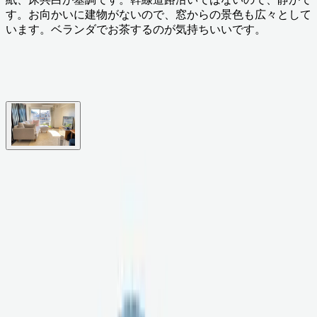
す。お向かいに建物がないので、窓からの景色も広々として
います。ベランダでお茶するのが気持ちいいです。
一覧で表示
1
/
4
56
㎡
・
2
K/DK/LDK
・
大倉山
駅
徒歩
8
分
リノベあり