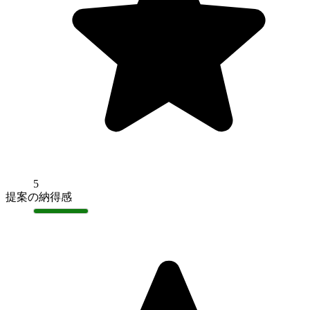
5
提案の納得感