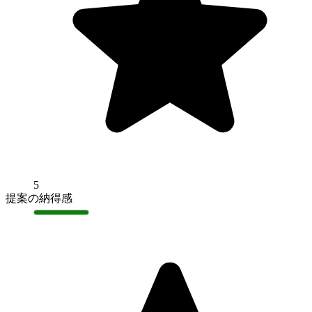
5
提案の納得感