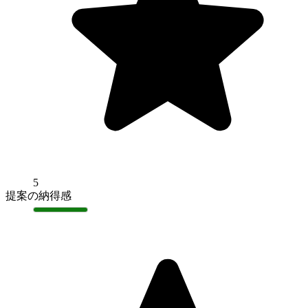
5
提案の納得感