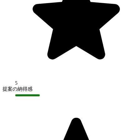
5
提案の納得感