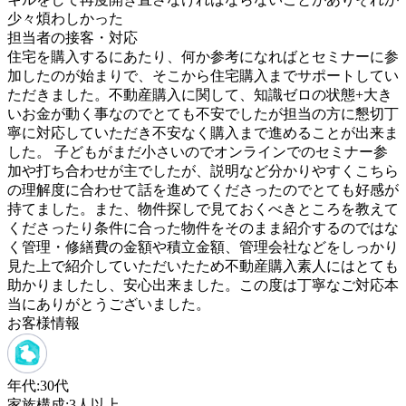
少々煩わしかった
担当者の接客・対応
住宅を購入するにあたり、何か参考になればとセミナーに参
加したのが始まりで、そこから住宅購入までサポートしてい
ただきました。不動産購入に関して、知識ゼロの状態+大き
いお金が動く事なのでとても不安でしたが担当の方に懇切丁
寧に対応していただき不安なく購入まで進めることが出来ま
した。 子どもがまだ小さいのでオンラインでのセミナー参
加や打ち合わせが主でしたが、説明など分かりやすくこちら
の理解度に合わせて話を進めてくださったのでとても好感が
持てました。また、物件探しで見ておくべきところを教えて
くださったり条件に合った物件をそのまま紹介するのではな
く管理・修繕費の金額や積立金額、管理会社などをしっかり
見た上で紹介していただいたため不動産購入素人にはとても
助かりましたし、安心出来ました。この度は丁寧なご対応本
当にありがとうございました。
お客様情報
年代:
30代
家族構成:
3人以上