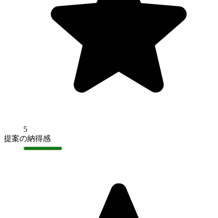
5
提案の納得感