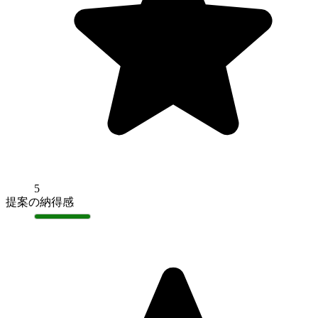
5
提案の納得感