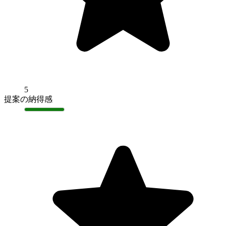
5
提案の納得感