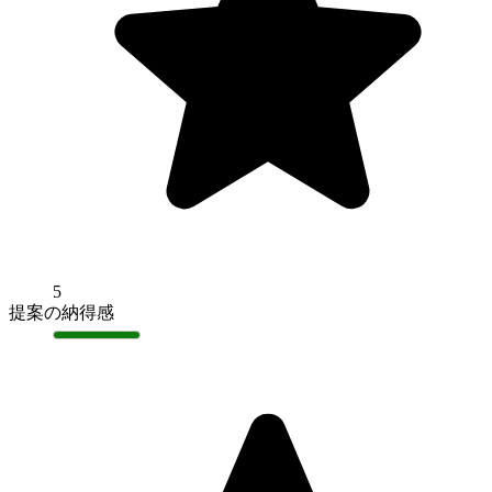
5
提案の納得感