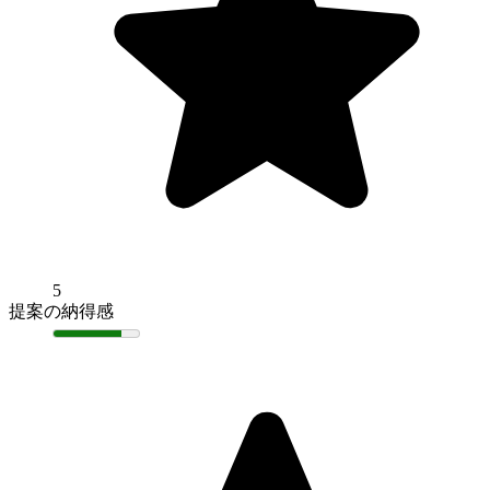
5
提案の納得感