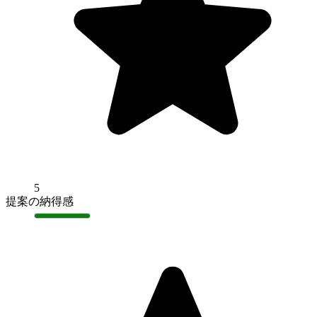
5
提案の納得感