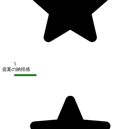
5
提案の納得感