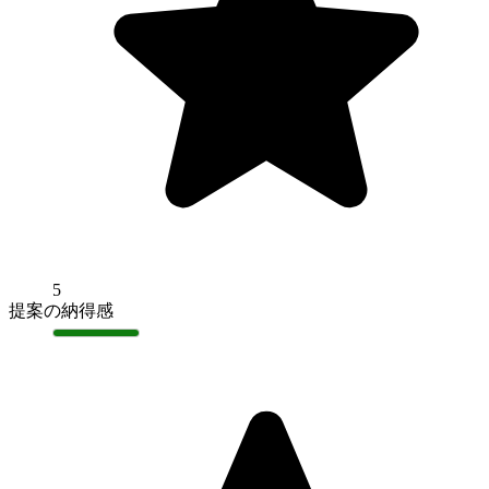
5
提案の納得感