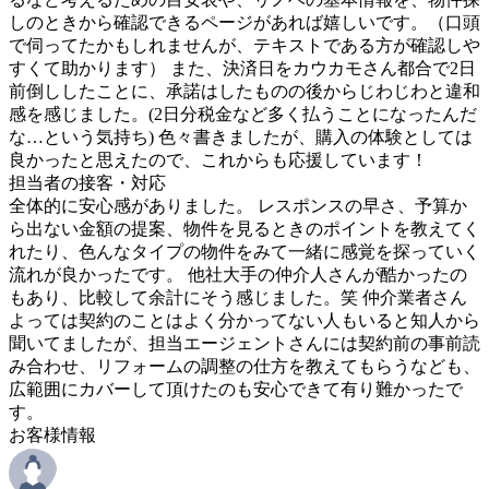
しのときから確認できるページがあれば嬉しいです。（口頭
で伺ってたかもしれませんが、テキストである方が確認しや
すくて助かります） また、決済日をカウカモさん都合で2日
前倒ししたことに、承諾はしたものの後からじわじわと違和
感を感じました。(2日分税金など多く払うことになったんだ
な…という気持ち) 色々書きましたが、購入の体験としては
良かったと思えたので、これからも応援しています！
担当者の接客・対応
全体的に安心感がありました。 レスポンスの早さ、予算か
ら出ない金額の提案、物件を見るときのポイントを教えてく
れたり、色んなタイプの物件をみて一緒に感覚を探っていく
流れが良かったです。 他社大手の仲介人さんが酷かったの
もあり、比較して余計にそう感じました。笑 仲介業者さん
よっては契約のことはよく分かってない人もいると知人から
聞いてましたが、担当エージェントさんには契約前の事前読
み合わせ、リフォームの調整の仕方を教えてもらうなども、
広範囲にカバーして頂けたのも安心できて有り難かったで
す。
お客様情報